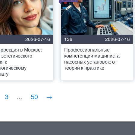
2026-07-16
136
2026-07-16
ррекция в Москве:
Профессиональные
т эстетического
компетенции машиниста
я к
насосных установок: от
логическому
теории к практике
тату
3
…
50
→