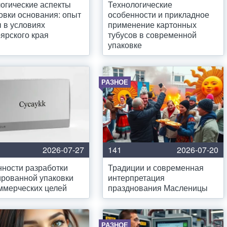
огические аспекты
Технологические
овки основания: опыт
особенности и прикладное
 в условиях
применение картонных
ярского края
тубусов в современной
упаковке
РАЗНОЕ
2026-07-27
141
2026-07-20
ности разработки
Традиции и современная
рованной упаковки
интерпретация
ммерческих целей
празднования Масленицы
РАЗНОЕ