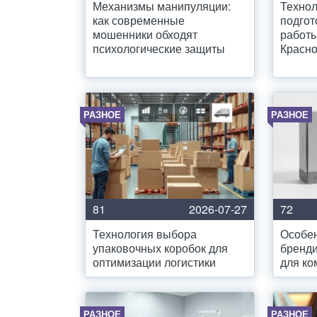
Механизмы манипуляции:
Технол
как современные
подгот
мошенники обходят
работы
психологические защиты
Красно
РАЗНОЕ
РАЗНОЕ
81
2026-07-27
72
Технология выбора
Особен
упаковочных коробок для
бренди
оптимизации логистики
для ко
РАЗНОЕ
РАЗНОЕ