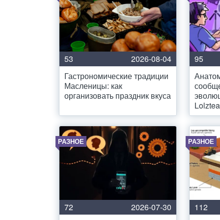
53
2026-08-04
95
Гастрономические традиции
Анато
Масленицы: как
сообще
организовать праздник вкуса
эволю
Lolzte
РАЗНОЕ
РАЗНОЕ
72
2026-07-30
112