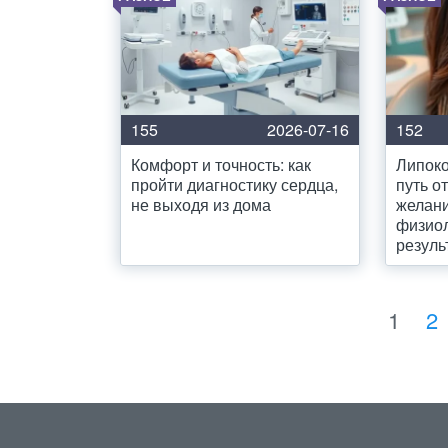
155
2026-07-16
152
Комфорт и точность: как
Липоко
пройти диагностику сердца,
путь о
не выходя из дома
желани
физио
резуль
1
2