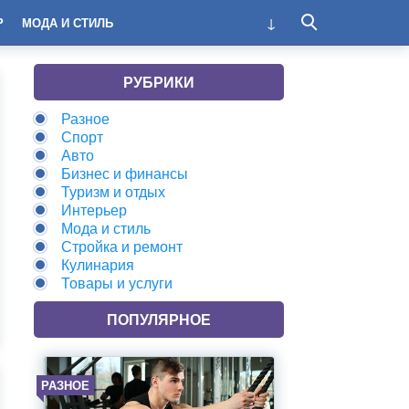
Р
МОДА И СТИЛЬ
РУБРИКИ
Разное
Спорт
Авто
Бизнес и финансы
Туризм и отдых
Интерьер
Мода и стиль
Стройка и ремонт
Кулинария
Товары и услуги
ПОПУЛЯРНОЕ
РАЗНОЕ