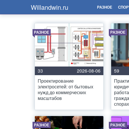
Willandwin.ru
РАЗНОЕ
СПОР
РАЗНОЕ
РАЗНОЕ
33
2026-08-06
59
Проектирование
Практи
электросетей: от бытовых
юридич
нужд до коммерческих
работа
масштабов
гражда
спорах
РАЗНОЕ
РАЗНОЕ