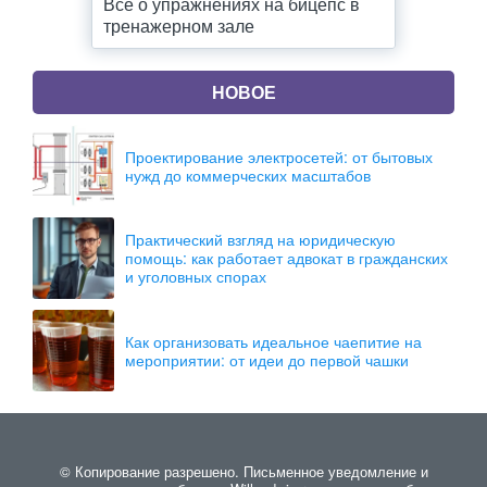
Все о упражнениях на бицепс в
тренажерном зале
НОВОЕ
Проектирование электросетей: от бытовых
нужд до коммерческих масштабов
Практический взгляд на юридическую
помощь: как работает адвокат в гражданских
и уголовных спорах
Как организовать идеальное чаепитие на
мероприятии: от идеи до первой чашки
© Копирование разрешено. Письменное уведомление и