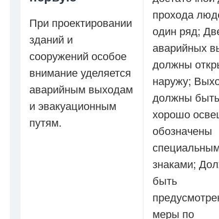
прохода люд
При проектировании
один ряд; Дв
зданий и
аварийных в
сооружений особое
должны откр
внимание уделяется
наружу; Вых
аварийным выходам
должны быт
и эвакуационным
хорошо осве
путям.
обозначены
специальны
знаками; До
быть
предусмотре
меры по