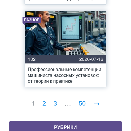
РАЗНОЕ
132
2026-07-16
Профессиональные компетенции
машиниста насосных установок:
от теории к практике
1
2
3
…
50
→
РУБРИКИ