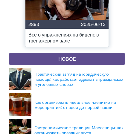
2893
2025-06-13
Все о упражнениях на бицепс в
тренажерном зале
НОВОЕ
Практический взгляд на юридическую
помощь: как работает адвокат в гражданских
и уголовных спорах
Как организовать идеальное чаепитие на
мероприятии: от идеи до первой чашки
Гастрономические традиции Масленицы: как
организовать праздник вкуса