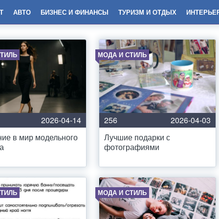
Т
АВТО
БИЗНЕС И ФИНАНСЫ
ТУРИЗМ И ОТДЫХ
ИНТЕРЬЕ
СТИЛЬ
МОДА И СТИЛЬ
2026-04-14
256
2026-04-03
ие в мир модельного
Лучшие подарки с
а
фотографиями
СТИЛЬ
МОДА И СТИЛЬ