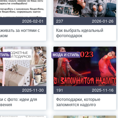
2026-02-01
237
2026-01-26
аживать за ногтями с
Как выбрать идеальный
аком
фотоподарок
СТИЛЬ
МОДА И СТИЛЬ
2025-11-30
191
2025-11-16
и с фото: идеи для
Фотоподарки, которые
овения
запомнятся надолго