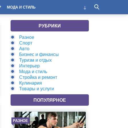
Р
МОДА И СТИЛЬ
РУБРИКИ
Разное
Спорт
Авто
Бизнес и финансы
Туризм и отдых
Интерьер
Мода и стиль
Стройка и ремонт
Кулинария
Товары и услуги
ПОПУЛЯРНОЕ
РАЗНОЕ