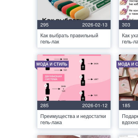
295
2026-02-13
303
Как выбрать правильный
Как ух
гель-лак
гель-л
МОДА И СТИЛЬ
МОДА И 
285
2026-01-12
185
Преимущества и недостатки
Подарк
гель-лака
вдохн