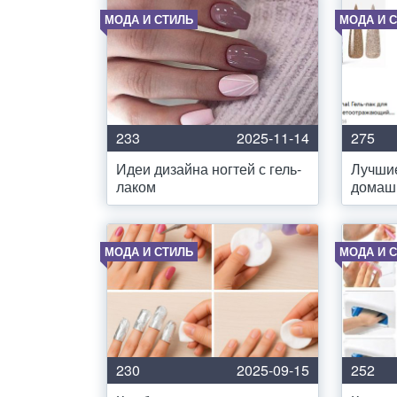
МОДА И СТИЛЬ
МОДА И 
233
2025-11-14
275
Идеи дизайна ногтей с гель-
Лучшие
лаком
домаш
МОДА И СТИЛЬ
МОДА И 
230
2025-09-15
252