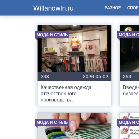
Willandwin.ru
РАЗНОЕ
СПОР
МОДА И СТИЛЬ
МОДА И 
238
2026-05-02
253
Качественная одежда
Введен
отечественного
бизнес
производства
МОДА И СТИЛЬ
МОДА И 