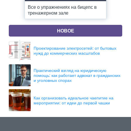
Все о упражнениях на бицепс в
тренажерном зале
НОВОЕ
Проектирование электросетей: от бытовых
нужд до коммерческих масштабов
Практический взгляд на юридическую
помощь: как работает адвокат в гражданских
и уголовных спорах
Как организовать идеальное чаепитие на
мероприятии: от идеи до первой чашки