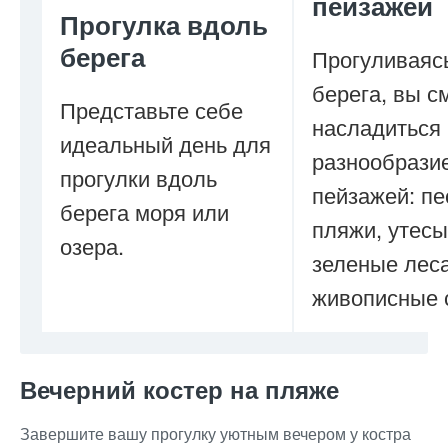
пейзажей
Прогулка вдоль
берега
Прогуливаяс
берега, вы с
Представьте себе
насладиться
идеальный день для
разнообрази
прогулки вдоль
пейзажей: п
берега моря или
пляжи, утесы
озера.
зеленые леса
живописные 
Вечерний костер на пляже
Завершите вашу прогулку уютным вечером у костра