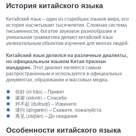
История китайского языка
Китайский язык – один из старейших языков мира, его
история насчитывает тысячелетия. Сложная система
письменности, богатое звуковое разнообразие и
уникальная грамматика делают китайский язык
увлекательным объектом изучения для многих людей.
Китайский язык делился на различные диалекты,
но официальным языком Китая признан
мандарин.
Этот диалект является самым
распространенным и используется в официальных
документах, образовании и массовых медиа.
你好 (nǐ hǎo) – Привет
谢谢 (xièxiè) – Спасибо
对不起 (duìbuqǐ) – Извините
请问 (qǐngwèn) – Скажите, пожалуйста
再见 (zàijiàn) – До свидания
Особенности китайского языка