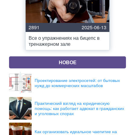
2891
2025-06-13
Все о упражнениях на бицепс в
тренажерном зале
НОВОЕ
Проектирование электросетей: от бытовых
нужд до коммерческих масштабов
Практический взгляд на юридическую
помощь: как работает адвокат в гражданских
и уголовных спорах
Как организовать идеальное чаепитие на