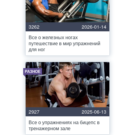
3262
2026-01-14
Все о железных ногах
путешествие в мир упражнений
для ног
РАЗНОЕ
2927
2025-06-13
Все о упражнениях на бицепс в
тренажерном зале