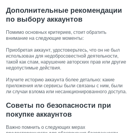
Дополнительные рекомендации
по выбору аккаунтов
Помимо основных критериев, стоит обратить
внимание на следующие моменты:
Приобретая аккаунт, удостоверьтесь, что он не был
использован для недобросовестной деятельности,
такой как спам, нарушение авторских прав или другие
недопустимые действия.
Изучите историю аккаунта более детально: какие
приложения или сервисы были связаны с ним, были
ли случаи взлома или несанкционированного доступа.
Советы по безопасности при
покупке аккаунтов
Важно помнить о следующих мерах
предосторожности для обеспечения безопасности