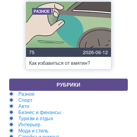
РАЗНОЕ
75
2026-06-12
Как избавиться от вмятин?
РУБРИКИ
Разное
Спорт
Авто
Бизнес и финансы
Туризм и отдых
Интерьер
Мода и стиль
Стройка и ремонт