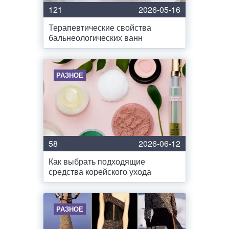
121
2026-05-16
Терапевтические свойства
бальнеологических ванн
РАЗНОЕ
58
2026-06-12
Как выбрать подходящие
средства корейского ухода
РАЗНОЕ