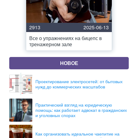
2913
2025-06-13
Все о упражнениях на бицепс в
тренажерном зале
НОВОЕ
Проектирование электросетей: от бытовых
нужд до коммерческих масштабов
Практический взгляд на юридическую
помощь: как работает адвокат в гражданских
и уголовных спорах
Как организовать идеальное чаепитие на