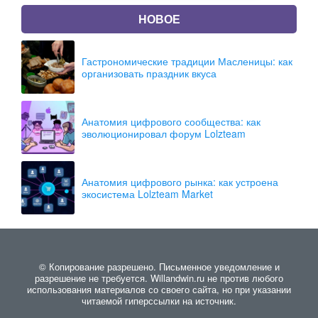
НОВОЕ
Гастрономические традиции Масленицы: как
организовать праздник вкуса
Анатомия цифрового сообщества: как
эволюционировал форум Lolzteam
Анатомия цифрового рынка: как устроена
экосистема Lolzteam Market
© Копирование разрешено. Письменное уведомление и
разрешение не требуется. Willandwin.ru не против любого
использования материалов со своего сайта, но при указании
читаемой гиперссылки на источник.