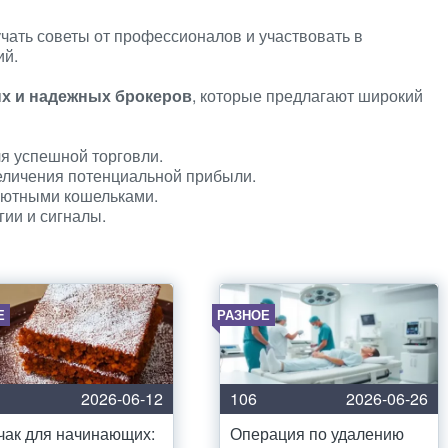
чать советы от профессионалов и участвовать в
ий.
ых и надежных брокеров
, которые предлагают широкий
я успешной торговли.
еличения потенциальной прибыли.
лютными кошельками.
ии и сигналы.
Е
РАЗНОЕ
2026-06-12
106
2026-06-26
чак для начинающих:
Операция по удалению