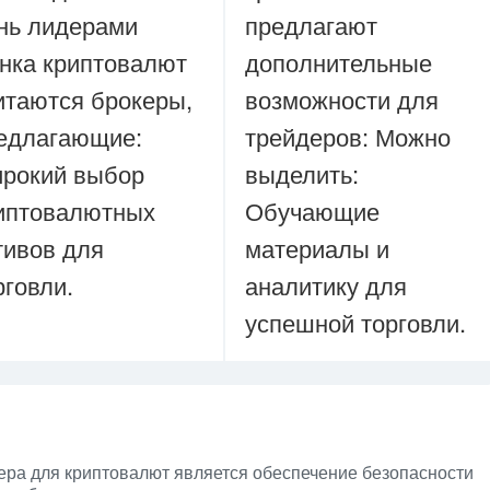
нь лидерами
предлагают
нка криптовалют
дополнительные
итаются брокеры,
возможности для
едлагающие:
трейдеров: Можно
рокий выбор
выделить:
иптовалютных
Обучающие
тивов для
материалы и
рговли.
аналитику для
успешной торговли.
ера для криптовалют является обеспечение безопасности