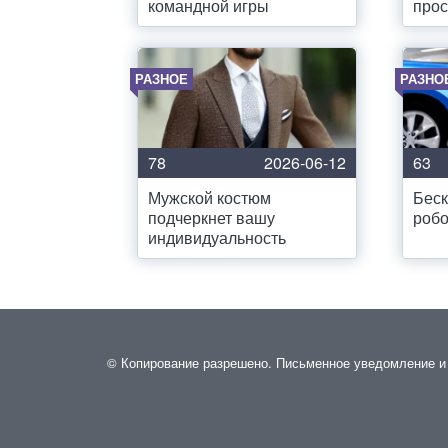
командной игры
прос
РАЗНОЕ
РАЗНО
78
2026-06-12
63
Мужской костюм
Беск
подчеркнет вашу
роб
индивидуальность
© Копирование разрешено. Письменное уведомление и р