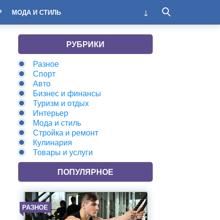
Р
МОДА И СТИЛЬ
РУБРИКИ
Разное
Спорт
Авто
Бизнес и финансы
Туризм и отдых
Интерьер
Мода и стиль
Стройка и ремонт
Кулинария
Товары и услуги
ПОПУЛЯРНОЕ
РАЗНОЕ