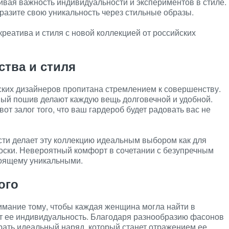
ивая важность индивидуальности и экспериментов в стиле.
разите свою уникальность через стильные образы.
креатива и стиля с новой коллекцией от российских
ства и стиля
ских дизайнеров пропитана стремлением к совершенству.
ный пошив делают каждую вещь долговечной и удобной.
т залог того, что ваш гардероб будет радовать вас не
сти делает эту коллекцию идеальным выбором как для
носки. Невероятный комфорт в сочетании с безупречным
тоящему уникальными.
ого
имание тому, чтобы каждая женщина могла найти в
ет ее индивидуальность. Благодаря разнообразию фасонов
рать идеальный наряд, который станет отражением ее