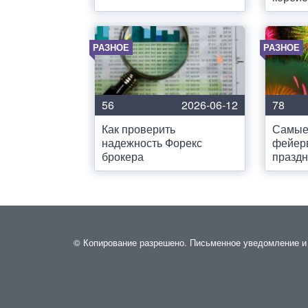
РАЗНОЕ
РАЗНОЕ
56
2026-06-12
78
Как проверить
Самые
надежность Форекс
фейер
брокера
праздн
© Копирование разрешено. Письменное уведомление и р