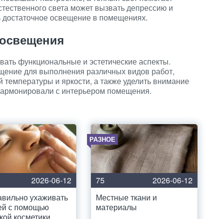
естественного света может вызвать депрессию и
ь достаточное освещение в помещениях.
 освещения
ать функциональные и эстетические аспекты.
щение для выполнения различных видов работ,
й температуры и яркости, а также уделить внимание
 гармонировали с интерьером помещения.
РАЗНОЕ
2026-06-12
75
2026-06-12
авильно ухаживать
Местные ткани и
ей с помощью
материалы
кой косметики