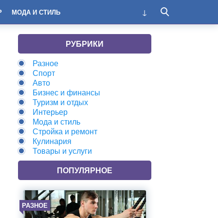
Р
МОДА И СТИЛЬ
РУБРИКИ
Разное
Спорт
Авто
Бизнес и финансы
Туризм и отдых
Интерьер
Мода и стиль
Стройка и ремонт
Кулинария
Товары и услуги
ПОПУЛЯРНОЕ
РАЗНОЕ