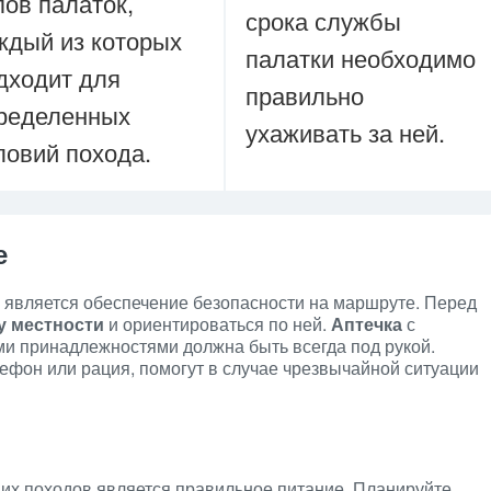
пов палаток,
срока службы
ждый из которых
палатки необходимо
дходит для
правильно
ределенных
ухаживать за ней.
ловий похода.
е
 является обеспечение безопасности на маршруте. Перед
у местности
и ориентироваться по ней.
Аптечка
с
 принадлежностями должна быть всегда под рукой.
лефон или рация, помогут в случае чрезвычайной ситуации
их походов является правильное питание. Планируйте