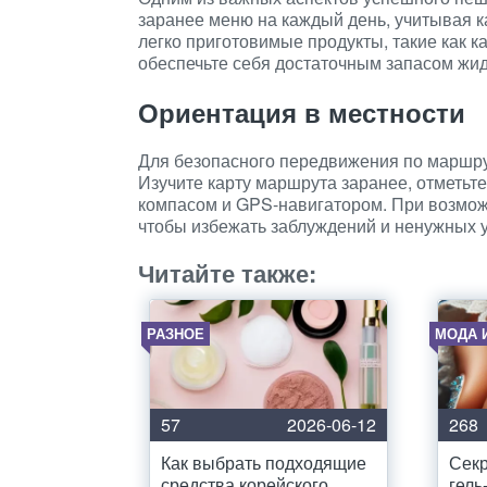
заранее меню на каждый день, учитывая к
легко приготовимые продукты, такие как к
обеспечьте себя достаточным запасом жид
Ориентация в местности
Для безопасного передвижения по маршру
Изучите карту маршрута заранее, отметьте
компасом и GPS-навигатором. При возможн
чтобы избежать заблуждений и ненужных у
Читайте также:
РАЗНОЕ
МОДА 
57
2026-06-12
268
Как выбрать подходящие
Секр
средства корейского
гель