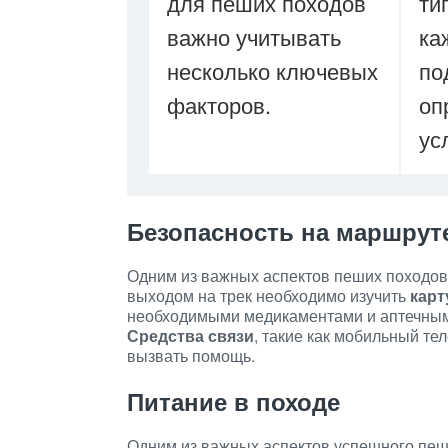
для пеших походов
ти
важно учитывать
ка
несколько ключевых
по
факторов.
оп
ус
Безопасность на маршрут
Одним из важных аспектов пеших походов
выходом на трек необходимо изучить
карт
необходимыми медикаментами и аптечными
Средства связи
, такие как мобильный те
вызвать помощь.
Питание в походе
Одним из важных аспектов успешного пеш