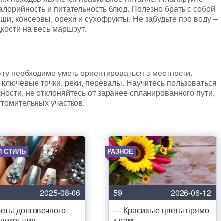
алорийность и питательность блюд. Полезно брать с собой
аши, консервы, орехи и сухофрукты. Не забудьте про воду –
кости на весь маршрут.
ту необходимо уметь ориентироваться в местности.
 ключевые точки, реки, перевалы. Научитесь пользоваться
ости, не отклоняйтесь от заранее спланированного пути,
томительных участков.
И СТИЛЬ
РАЗНОЕ
2025-08-06
59
2026-06-12
еты долговечного
— Красивые цветы прямо
-покрытия
к вам