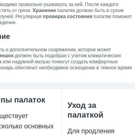
ходимо правильно ухаживать за ней. После каждого
стить от грязи.
Хранение
палатки должно быть в сухом
 лучей. Регулярная
проверка состояния
палатки поможет
ждения.
ние
ть о дополнительном снаряжении, которое может
мешок
должен быть подобран с учетом климатических
к
или надувной матрас помогут создать комфортные
онарь обеспечат необходимое освещение в темное время
ипы палаток
Уход за
палаткой
ществует
сколько основных
Для продления