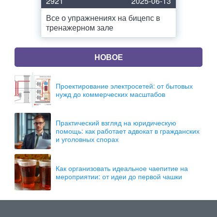
2921
2025-06-13
Все о упражнениях на бицепс в
тренажерном зале
НОВОЕ
Проектирование электросетей: от бытовых
нужд до коммерческих масштабов
Практический взгляд на юридическую
помощь: как работает адвокат в гражданских
и уголовных спорах
Как организовать идеальное чаепитие на
мероприятии: от идеи до первой чашки