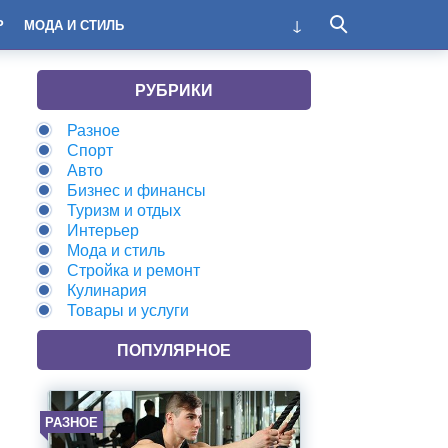
Р
МОДА И СТИЛЬ
РУБРИКИ
Разное
Спорт
Авто
Бизнес и финансы
Туризм и отдых
Интерьер
Мода и стиль
Стройка и ремонт
Кулинария
Товары и услуги
ПОПУЛЯРНОЕ
РАЗНОЕ