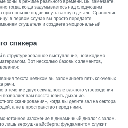
бые зоны в режиме реального времени. Вы замечаете,
енно тогда, когда задумываетесь над следующим
а при попытке подчеркнуть важную деталь. Сравнение
ицу: в первом случае вы просто передаете
иманием слушателя и создаете эмоциональный
го спикера
й в структурированное выступление, необходимо
материалом. Вот несколько базовых элементов,
твования:
чивания текста целиком вы запоминаете пять ключевых
а речи.
е в течение двух секунд после важного утверждения
и позволяет вам восстановить дыхание.
стного сканирования», когда вы делите зал на сектора
юдей, а не в пространство перед ними.
монотонное изложение в динамичный диалог с залом.
это лишь верхушка айсберга; фундаментом служит