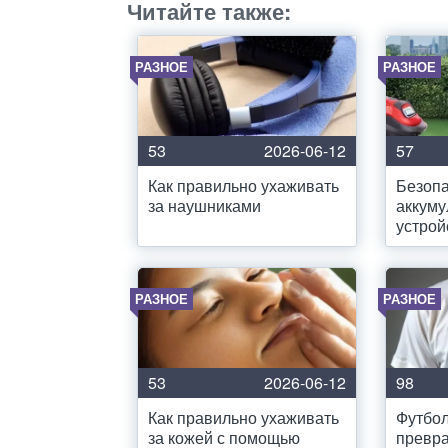
Читайте также:
РАЗНОЕ
РАЗНОЕ
53
2026-06-12
57
Как правильно ухаживать
Безопа
за наушниками
аккум
устрой
РАЗНОЕ
РАЗНОЕ
53
2026-06-12
98
Как правильно ухаживать
Футбол
за кожей с помощью
превра