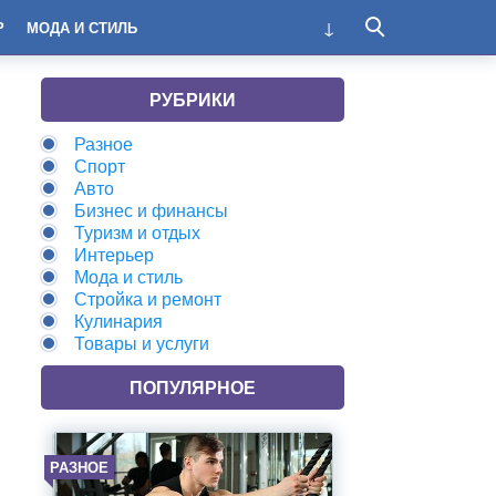
Р
МОДА И СТИЛЬ
РУБРИКИ
Разное
Спорт
Авто
Бизнес и финансы
Туризм и отдых
Интерьер
Мода и стиль
Стройка и ремонт
Кулинария
Товары и услуги
ПОПУЛЯРНОЕ
РАЗНОЕ