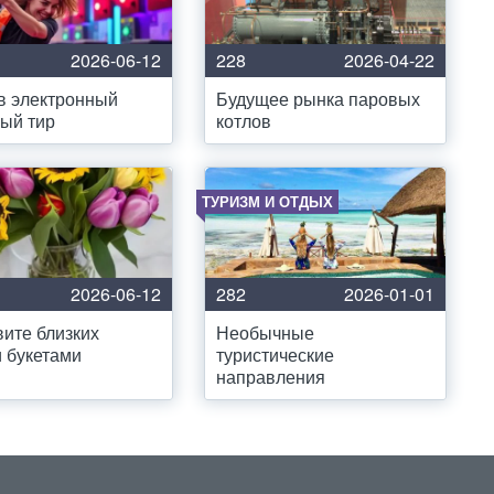
2026-06-12
228
2026-04-22
в электронный
Будущее рынка паровых
ый тир
котлов
ТУРИЗМ И ОТДЫХ
2026-06-12
282
2026-01-01
ите близких
Необычные
 букетами
туристические
направления