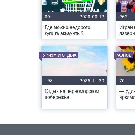
60
2026-06-12
263
Где можно недорого
Играй 
купить аккаунты?
лазерн
ТУРИЗМ И ОТДЫХ
РАЗНОЕ
198
2025-11-30
75
Отдых на черноморском
— Удив
побережье
яркими