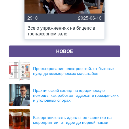
2913
2025-06-13
Все о упражнениях на бицепс в
тренажерном зале
НОВОЕ
Проектирование электросетей: от бытовых
нужд до коммерческих масштабов
Практический взгляд на юридическую
помощь: как работает адвокат в гражданских
и уголовных спорах
Как организовать идеальное чаепитие на
мероприятии: от идеи до первой чашки