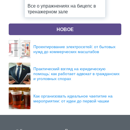
Все о упражнениях на бицепс в
тренажерном зале
НОВОЕ
Проектирование электросетей: от бытовых
нужд до коммерческих масштабов
Практический взгляд на юридическую
помощь: как работает адвокат в гражданских
и уголовных спорах
Как организовать идеальное чаепитие на
мероприятии: от идеи до первой чашки