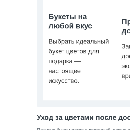
Букеты на
П
любой вкус
д
Выбрать идеальный
За
букет цветов для
до
подарка —
эк
настоящее
вр
искусство.
Уход за цветами после до
Получив букет цветов с доставкой, важно