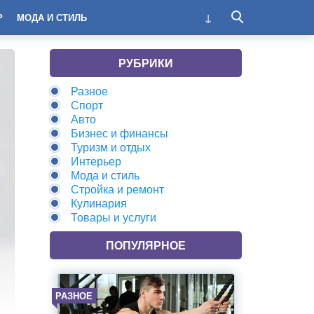
Р
МОДА И СТИЛЬ
РУБРИКИ
Разное
Спорт
Авто
Бизнес и финансы
Туризм и отдых
Интерьер
Мода и стиль
Стройка и ремонт
Кулинария
Товары и услуги
ПОПУЛЯРНОЕ
РАЗНОЕ