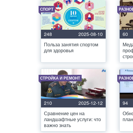
СПОРТ
РАЗНО
248
2025-08-10
60
Польза занятия спортом
Мед
для здоровья
про
стро
СТРОЙКА И РЕМОНТ
РАЗНО
210
2025-12-12
94
Сравнение цен на
Обно
ландшафтные услуги: что
план
важно знать