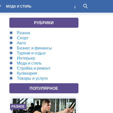
Р
МОДА И СТИЛЬ
РУБРИКИ
Разное
Спорт
Авто
Бизнес и финансы
Туризм и отдых
Интерьер
Мода и стиль
Стройка и ремонт
Кулинария
Товары и услуги
ПОПУЛЯРНОЕ
РАЗНОЕ