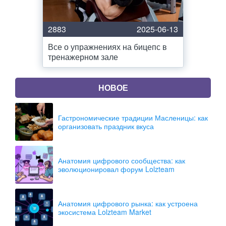
2883
2025-06-13
Все о упражнениях на бицепс в
тренажерном зале
НОВОЕ
Гастрономические традиции Масленицы: как
организовать праздник вкуса
Анатомия цифрового сообщества: как
эволюционировал форум Lolzteam
Анатомия цифрового рынка: как устроена
экосистема Lolzteam Market