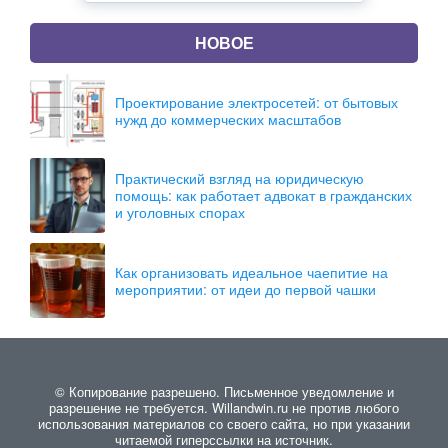
НОВОЕ
Проектирование электросетей: от бытовых
нужд до коммерческих масштабов
Практический взгляд на юридическую
помощь: как работает адвокат в гражданских
и уголовных спорах
Как организовать идеальное чаепитие на
мероприятии: от идеи до первой чашки
© Копирование разрешено. Письменное уведомление и
разрешение не требуется. Willandwin.ru не против любого
использования материалов со своего сайта, но при указании
читаемой гиперссылки на источник.