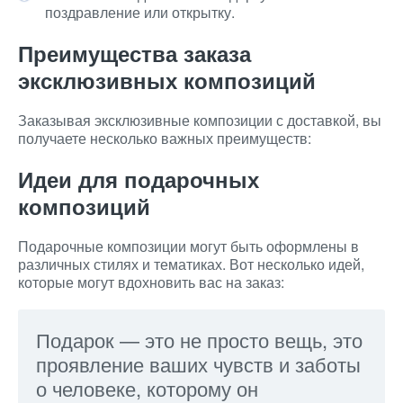
поздравление или открытку.
Преимущества заказа
эксклюзивных композиций
Заказывая эксклюзивные композиции с доставкой, вы
получаете несколько важных преимуществ:
Идеи для подарочных
композиций
Подарочные композиции могут быть оформлены в
различных стилях и тематиках. Вот несколько идей,
которые могут вдохновить вас на заказ:
Подарок — это не просто вещь, это
проявление ваших чувств и заботы
о человеке, которому он