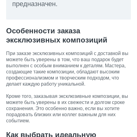
предназначен.
Особенности заказа
эксклюзивных композиций
При заказе эксклюзивных композиций с доставкой вы
можете быть уверены в том, что ваш подарок будет
выполнен с особым вниманием к деталям. Мастера,
создающие такие композиции, обладают высоким
профессионализмом и творческим подходом, что
делает каждую работу уникальной.
Кроме того, заказывая эксклюзивные композиции, вы
можете быть уверены в их свежести и долгом сроке
сохранения. Это особенно важно, если вы хотите
порадовать близких или коллег важным для них
событием.
Как выбрать идеальную