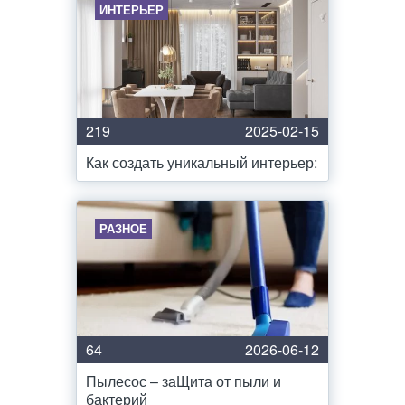
ИНТЕРЬЕР
219
2025-02-15
Как создать уникальный интерьер:
РАЗНОЕ
64
2026-06-12
Пылесос – заЩита от пыли и
бактерий