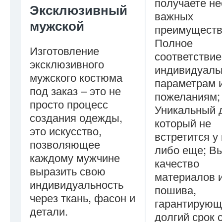
получаете не
Эксклюзивный
важных
мужской
преимуществ
Полное
Изготовление
соответстви
эксклюзивного
индивидуал
мужского костюма
параметрам 
под заказ – это не
пожеланиям;
просто процесс
Уникальный 
создания одежды,
который не
это искусство,
встретится у 
позволяющее
либо еще; В
каждому мужчине
качество
выразить свою
материалов 
индивидуальность
пошива,
через ткань, фасон и
гарантирующ
детали.
долгий срок