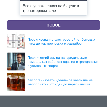
Все о упражнениях на бицепс в
тренажерном зале
НОВОЕ
Проектирование электросетей: от бытовых
нужд до коммерческих масштабов
Практический взгляд на юридическую
помощь: как работает адвокат в гражданских
и уголовных спорах
Как организовать идеальное чаепитие на
мероприятии: от идеи до первой чашки