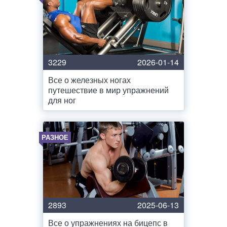
3229
2026-01-14
Все о железных ногах
путешествие в мир упражнений
для ног
РАЗНОЕ
2893
2025-06-13
Все о упражнениях на бицепс в