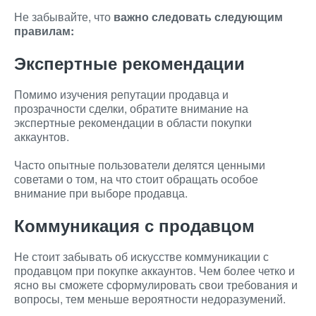
Не забывайте, что
важно следовать следующим
правилам:
Экспертные рекомендации
Помимо изучения репутации продавца и
прозрачности сделки, обратите внимание на
экспертные рекомендации в области покупки
аккаунтов.
Часто опытные пользователи делятся ценными
советами о том, на что стоит обращать особое
внимание при выборе продавца.
Коммуникация с продавцом
Не стоит забывать об искусстве коммуникации с
продавцом при покупке аккаунтов. Чем более четко и
ясно вы сможете сформулировать свои требования и
вопросы, тем меньше вероятности недоразумений.