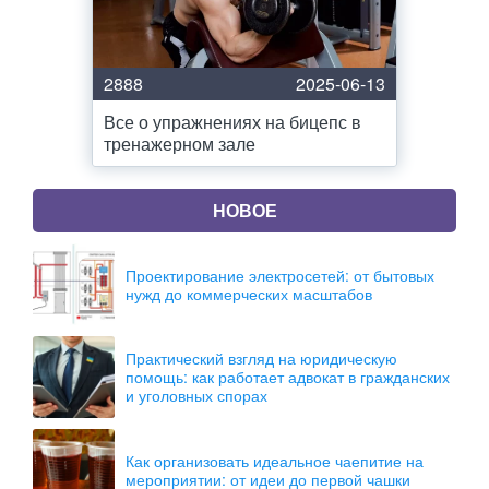
2888
2025-06-13
Все о упражнениях на бицепс в
тренажерном зале
НОВОЕ
Проектирование электросетей: от бытовых
нужд до коммерческих масштабов
Практический взгляд на юридическую
помощь: как работает адвокат в гражданских
и уголовных спорах
Как организовать идеальное чаепитие на
мероприятии: от идеи до первой чашки