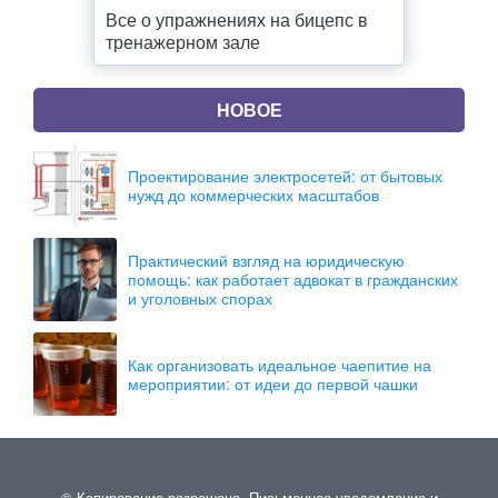
Все о упражнениях на бицепс в
тренажерном зале
НОВОЕ
Проектирование электросетей: от бытовых
нужд до коммерческих масштабов
Практический взгляд на юридическую
помощь: как работает адвокат в гражданских
и уголовных спорах
Как организовать идеальное чаепитие на
мероприятии: от идеи до первой чашки
© Копирование разрешено. Письменное уведомление и