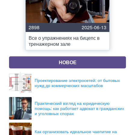
2898
2025-06-13
Все о упражнениях на бицепс в
тренажерном зале
НОВОЕ
Проектирование электросетей: от бытовых
нужд до коммерческих масштабов
Практический взгляд на юридическую
помощь: как работает адвокат в гражданских
и уголовных спорах
Как организовать идеальное чаепитие на