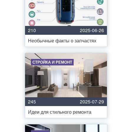
210
2025-06-26
Необычные факты о запчастях
СТРОЙКА И РЕМОНТ
245
2025-07-29
Идеи для стильного ремонта