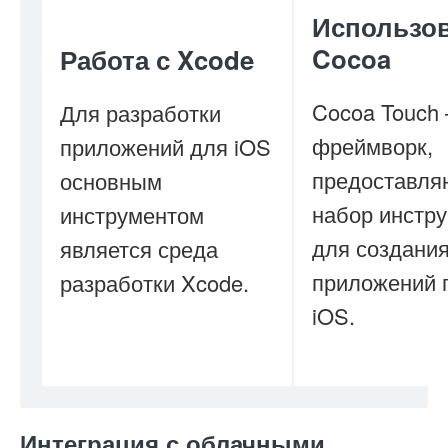
Использо
Cocoa
Работа с Xcode
Cocoa Touch
Для разработки
фреймворк,
приложений для iOS
предоставл
основным
набор инстр
инструментом
для создани
является среда
приложений 
разработки Xcode.
iOS.
Интеграция с облачными