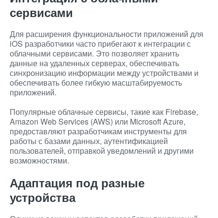
сервисами
Для расширения функциональности приложений для
iOS разработчики часто прибегают к интеграции с
облачными сервисами. Это позволяет хранить
данные на удаленных серверах, обеспечивать
синхронизацию информации между устройствами и
обеспечивать более гибкую масштабируемость
приложений.
Популярные облачные сервисы, такие как Firebase,
Amazon Web Services (AWS) или Microsoft Azure,
предоставляют разработчикам инструменты для
работы с базами данных, аутентификацией
пользователей, отправкой уведомлений и другими
возможностями.
Адаптация под разные
устройства