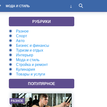
Р
МОДА И СТИЛЬ
РУБРИКИ
Разное
Спорт
Авто
Бизнес и финансы
Туризм и отдых
Интерьер
Мода и стиль
Стройка и ремонт
Кулинария
Товары и услуги
ПОПУЛЯРНОЕ
РАЗНОЕ