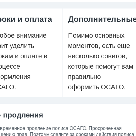
оки и оплата
Дополнительны
обое внимание
Помимо основных
оит уделить
моментов, есть еще
окам и оплате в
несколько советов,
оцессе
которые помогут вам
ормления
правильно
АГО.
оформить ОСАГО.
о продления
евременное продление полиса ОСАГО. Просроченная
шению прав. Поэтому следите за сроками действия полиса