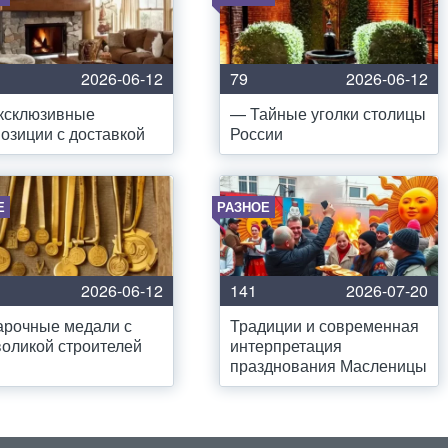
2026-06-12
79
2026-06-12
ксклюзивные
— Тайные уголки столицы
озиции с доставкой
России
Е
РАЗНОЕ
2026-06-12
141
2026-07-20
арочные медали с
Традиции и современная
оликой строителей
интерпретация
празднования Масленицы