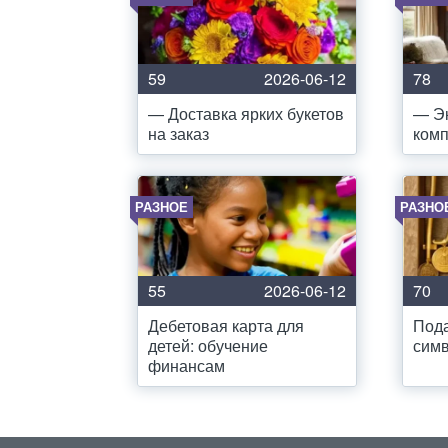
59
2026-06-12
78
— Доставка ярких букетов
— Э
на заказ
комп
РАЗНОЕ
РАЗНО
55
2026-06-12
70
Дебетовая карта для
Под
детей: обучение
симв
финансам